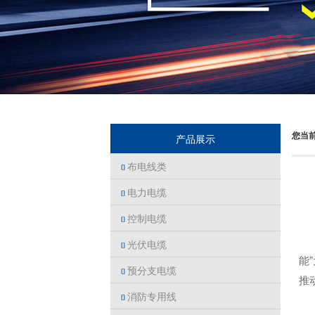
您当
产品展示
布电线类

电力电缆

控制电缆

光伏电缆

能
预分支电缆

推
消防专用线
