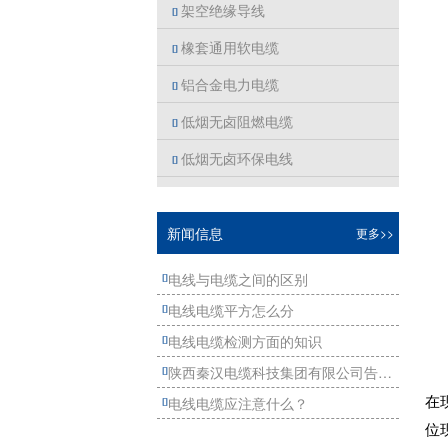
架空绝缘导线

橡套通用软电缆

铝合金电力电缆

低烟无卤阻燃电缆

低烟无卤环保电线

新闻信息
更多>>
电线与电缆之间的区别

电线电缆平方怎么分

电线电缆检测方面的知识

陕西秦汉电缆科技集团有限公司告诉你电缆受潮进水的原因及危害

在
电线电缆应注意什么？

位