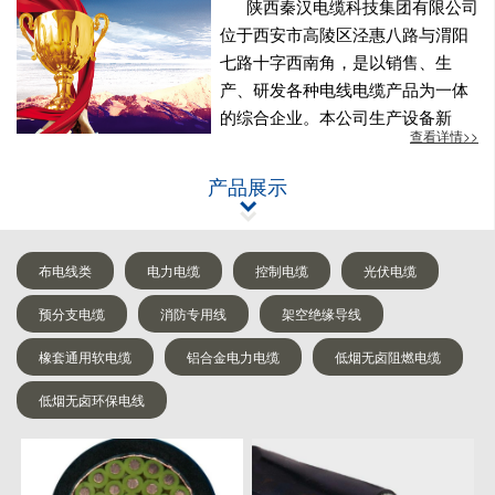
陕西秦汉电缆科技集团有限公司
位于西安市高陵区泾惠八路与渭阳
七路十字西南角，是以销售、生
产、研发各种电线电缆产品为一体
的综合企业。本公司生产设备新
查看详情>>
型、制造经验丰富、工艺技术完
善、检测设备质量可靠，技术人员
产品展示
拥有过硬的技术水平。


本公司不断开拓进取，在依靠科
学管理的基础上，通过了工业产品
布电线类
电力电缆
控制电缆
光伏电缆
证书、国家强制性产品3C认证证
书，《雁塔牌》电线电缆多次获得
预分支电缆
消防专用线
架空绝缘导线
国家、省、市授予的荣誉和奖励。
橡套通用软电缆
铝合金电力电缆
低烟无卤阻燃电缆
本公司现有生产及检测设备80
多套，生产电线电缆数百个品种，
低烟无卤环保电线
上千种规格，主要产品有：铜塑
线、铜软线、消防专用线、护套
线、铝塑线、平行线、连接软铜