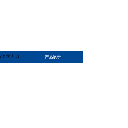
条记录 1 页
产品展示