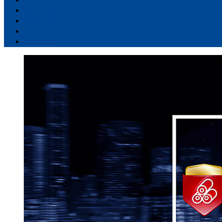
阿里商铺
新闻动态
留言反馈
联系我们