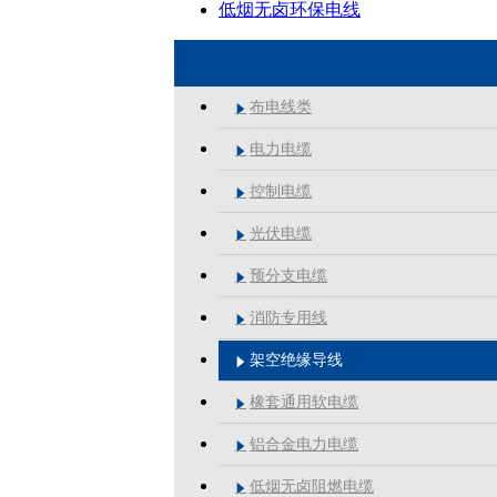
低烟无卤环保电线
布电线类

电力电缆

控制电缆

光伏电缆

预分支电缆

消防专用线

架空绝缘导线

橡套通用软电缆

铝合金电力电缆

低烟无卤阻燃电缆
