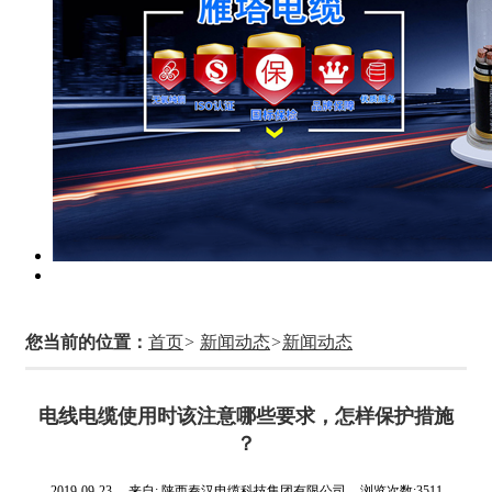
您当前的位置：
首页
>
新闻动态
>
新闻动态
电线电缆使用时该注意哪些要求，怎样保护措施
？
2019-09-23
来自:
陕西秦汉电缆科技集团有限公司
浏览次数:3511