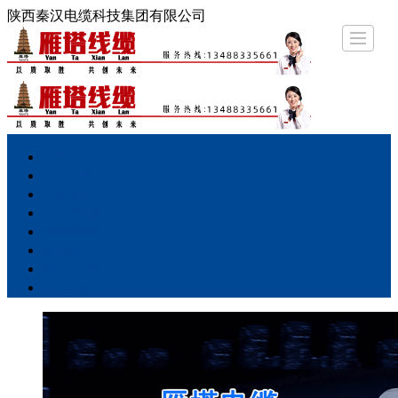
陕西秦汉电缆科技集团有限公司
首页
关于雁塔
产品展示
企业资质
阿里商铺
新闻动态
留言反馈
联系
首页
关于雁塔
产品展示
企业资质
阿里商铺
新闻动态
留言反馈
联系我们