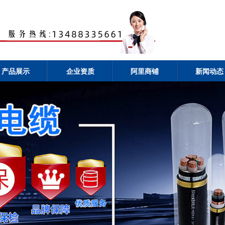
产品展示
企业资质
阿里商铺
新闻动态