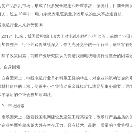
伪劣产品扰乱市场，形成了很多安全隐患和严重事故。据统计，目前全国
有关，过去10年中，电力系统因电缆质量原因形成的重大事故逾百起。
线电缆行业未来趋势预测
017年以来，我国质检部门加大了对电线电缆行业的监管，前瞻产业研
会加快整合，行业并购将继续深入，作为充分竞争的一个行业，最终将有
了政策因素，前瞻产业研究院认为促进我国电线电缆行业整合的因素还
、自身因素
身因素上，电线电缆行业具有料重工轻的特点，对企业的流动资金的规
原材料价格的上涨，使得中小企业流动资金规模难以满足新形势需要，更
水平落后的企业会被加速淘汰。
、市场因素
场因素上，随着我国电网建设及建筑工程高端化，市场对产品品质的偏
小企业将面将越来越大外在生存压力。具有技术、品牌、质量的企业将得