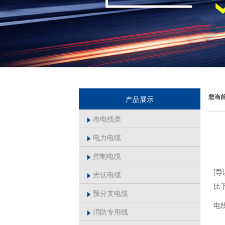
您当
产品展示
布电线类

电力电缆

控制电缆

[导
光伏电缆

比下
预分支电缆

电
消防专用线

电