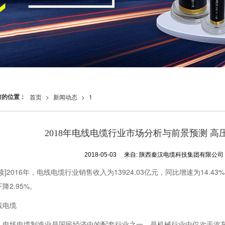
前的位置：
首页
>
新闻动态
>
1
2018年电线电缆行业市场分析与前景预测 
2018-05-03
来自:
陕西秦汉电缆科技集团有限公
读]2016年，电线电缆行业销售收入为13924.03亿元，同比增速为14.43
降2.95%。
线电缆
线电缆制造业是国民经济中的配套行业之一，是机械行业中仅次于汽车