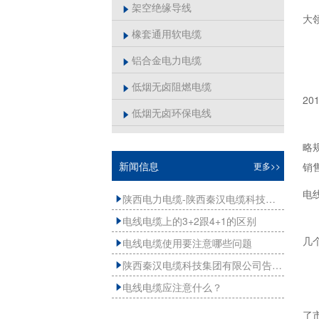
架空绝缘导线

大
橡套通用软电缆

1
铝合金电力电缆

电
低烟无卤阻燃电缆

20
低烟无卤环保电线

对
略
新闻信息
更多>>
销售
电
陕西电力电缆-陕西秦汉电缆科技集团有限公司告诉你电力电缆故障及预控措施

电线电缆上的3+2跟4+1的区别
虽

几
电线电缆使用要注意哪些问题

陕西秦汉电缆科技集团有限公司告诉你电缆受潮进水的原因及危害
①

电线电缆应注意什么？

虽
了