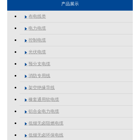
产品展示
布电线类

电力电缆

控制电缆

光伏电缆

预分支电缆

消防专用线

架空绝缘导线

橡套通用软电缆

铝合金电力电缆

低烟无卤阻燃电缆

低烟无卤环保电线
