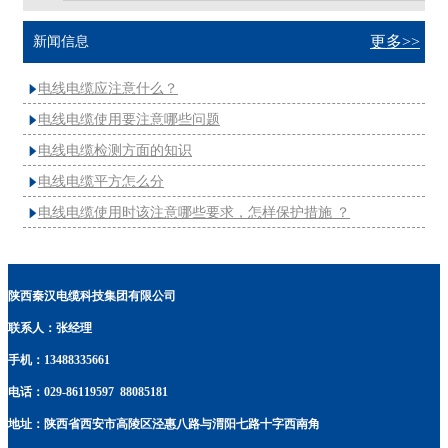
更多>>
新闻信息
电线电缆应注意什么？

电线电缆使用要注意哪些问题

电线电缆检测方面的知识

电线电缆平方怎么分

电线电缆使用时该注意哪些要求，怎样保护措施 ？

陕西秦汉电缆科技集团有限公司
联系人：张经理
手机：13488335661
电话：029-86119597 88085181
地址：陕西省西安市高陵区泾惠八路与渭阳七路十字西南角