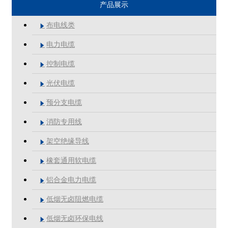
产品展示
布电线类

电力电缆

控制电缆

光伏电缆

预分支电缆

消防专用线

架空绝缘导线

橡套通用软电缆

铝合金电力电缆

低烟无卤阻燃电缆

低烟无卤环保电线
