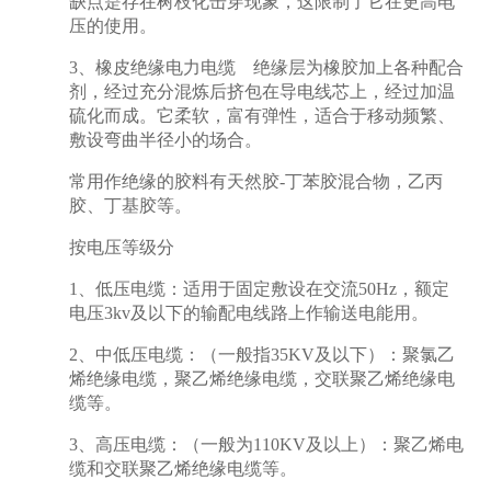
缺点是存在树枝化击穿现象，这限制了它在更高电
压的使用。
3、橡皮绝缘电力电缆 绝缘层为橡胶加上各种配合
剂，经过充分混炼后挤包在导电线芯上，经过加温
硫化而成。它柔软，富有弹性，适合于移动频繁、
敷设弯曲半径小的场合。
常用作绝缘的胶料有天然胶-丁苯胶混合物，乙丙
胶、丁基胶等。
按电压等级分
1、低压电缆：适用于固定敷设在交流50Hz，额定
电压3kv及以下的输配电线路上作输送电能用。
2、中低压电缆：（一般指35KV及以下）：聚氯乙
烯绝缘电缆，聚乙烯绝缘电缆，交联聚乙烯绝缘电
缆等。
3、高压电缆：（一般为110KV及以上）：聚乙烯电
缆和交联聚乙烯绝缘电缆等。