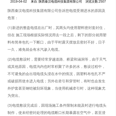
2019-04-02
来自:
陕西秦汉电缆科技集团有限公司
浏览次数:2507
陕西秦汉电缆科技集团有限公司告诉您电缆受潮进水的原因及
危害：
(1)新进的整盘电缆在出厂时，其两头均使用塑料密封套封住，
但在 施工现场根据实际情况用去一段之后，剩下的部分就用塑
料布简单包扎一下断口，由于平时露天摆放且密封不好，日子
一久，难免就会有水汽渗入电缆。
(2)电缆敷设时，需要经常穿越道路、桥梁和涵洞等，由于天气
或其他原因，电缆沟内也时常积聚了许多的水，敷设过程中，
不可避免的会出现电缆头浸在水中的情况，因塑料布包扎不严
或破损而使水进入电缆；另外在牵引和穿管时，有时也会发生
外护套甚至钢铠被刮坏现象，当使用机械牵引时，这种现象尤
为突出。
(3)电缆敷设完成后，因现场施工条件限制未能及时进行电缆头
制作，使未经密封处理的电缆断口长期暴露在空气中，甚至浸